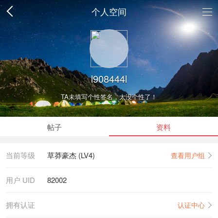
个人空间
l908444l
TA未填写个性签名，太没个性了！
帖子
资料
当前等级
草莽豪杰 (LV4)
查看用户组
用户 UID
82002
拥有认证
认证中心