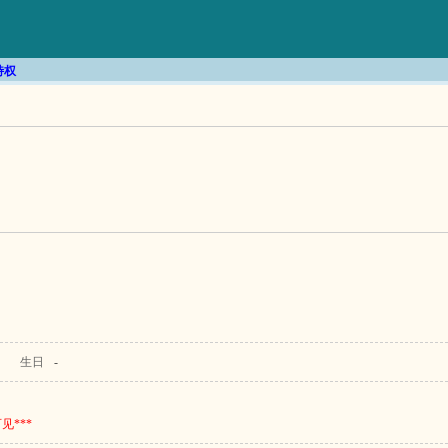
特权
生日
-
***