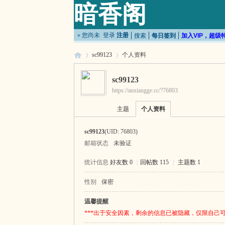
暗香阁
» 您尚未
登录
注册
搜索
每日签到
加入VIP，超级
sc99123
个人资料
sc99123
https://anxiangge.cc/?76803
暗
›
›
主题
个人资料
sc99123
(UID: 76803)
邮箱状态
未验证
统计信息
好友数 0
|
回帖数 115
|
主题数 1
性别
保密
香
温馨提醒
***出于安全因素，剩余的信息已被隐藏，仅限自己可见