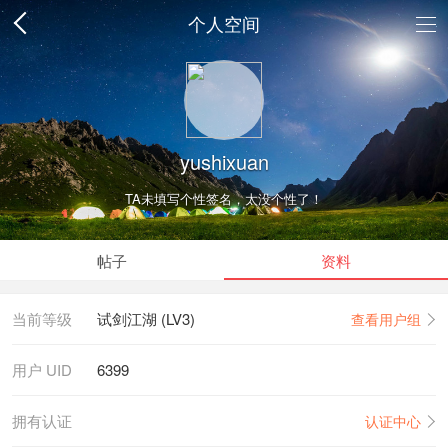
个人空间
yushixuan
TA未填写个性签名，太没个性了！
帖子
资料
当前等级
试剑江湖 (LV3)
查看用户组
用户 UID
6399
拥有认证
认证中心