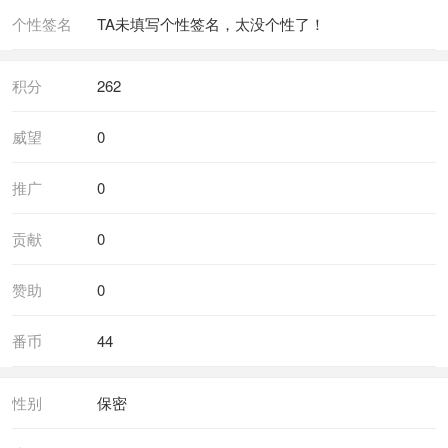
个性签名
TA未填写个性签名，太没个性了！
积分
262
威望
0
推广
0
贡献
0
赞助
0
番币
44
性别
保密