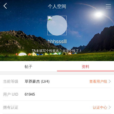
个人空间
hhhssslll
TA未填写个性签名，太没个性了！
帖子
资料
当前等级
草莽豪杰 (LV4)
查看用户组
用户 UID
61945
拥有认证
认证中心