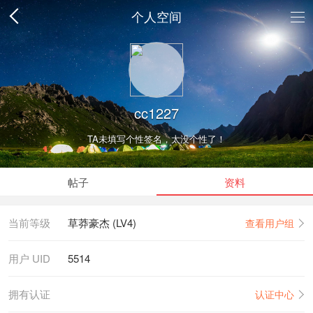
个人空间
cc1227
TA未填写个性签名，太没个性了！
帖子
资料
当前等级
草莽豪杰 (LV4)
查看用户组
用户 UID
5514
拥有认证
认证中心