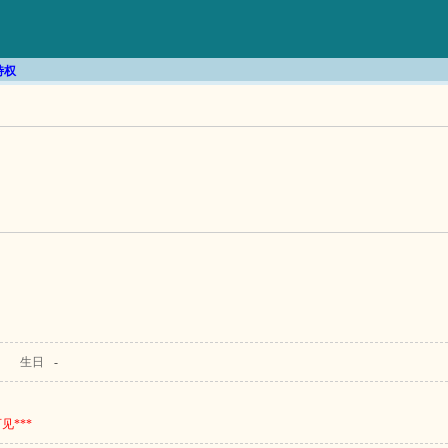
特权
生日
-
***