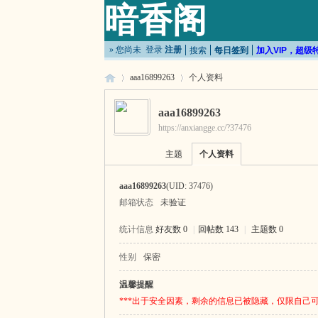
暗香阁
» 您尚未
登录
注册
搜索
每日签到
加入VIP，超级
aaa16899263
个人资料
aaa16899263
https://anxiangge.cc/?37476
暗
›
›
主题
个人资料
aaa16899263
(UID: 37476)
邮箱状态
未验证
统计信息
好友数 0
|
回帖数 143
|
主题数 0
性别
保密
香
温馨提醒
***出于安全因素，剩余的信息已被隐藏，仅限自己可见