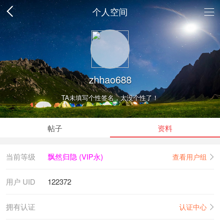
个人空间
zhhao688
TA未填写个性签名，太没个性了！
帖子
资料
当前等级
飘然归隐 (VIP永)
查看用户组
用户 UID
122372
拥有认证
认证中心