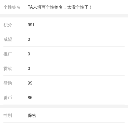
个性签名
TA未填写个性签名，太没个性了！
积分
991
威望
0
推广
0
贡献
0
赞助
99
番币
85
性别
保密