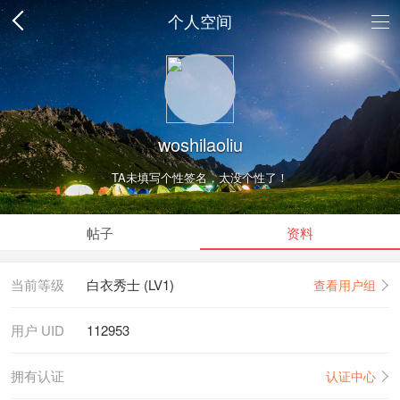
个人空间
woshilaoliu
TA未填写个性签名，太没个性了！
帖子
资料
当前等级
白衣秀士 (LV1)
查看用户组
用户 UID
112953
拥有认证
认证中心