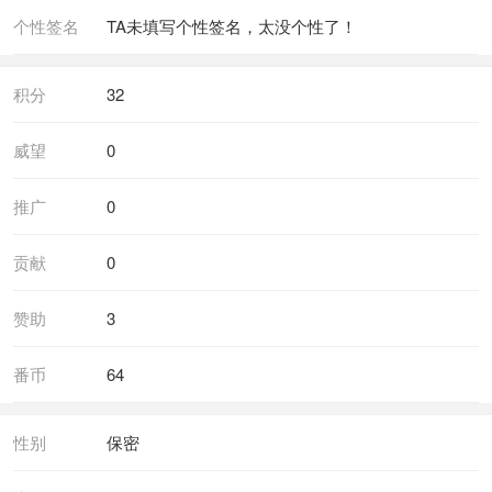
个性签名
TA未填写个性签名，太没个性了！
积分
32
威望
0
推广
0
贡献
0
赞助
3
番币
64
性别
保密