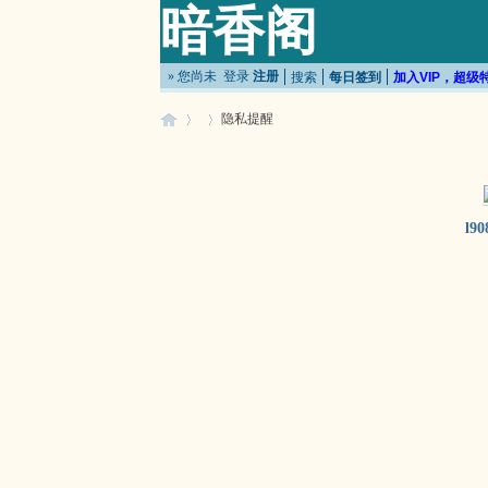
暗香阁
» 您尚未
登录
注册
搜索
每日签到
加入VIP，超级
隐私提醒
暗
›
›
l90
香