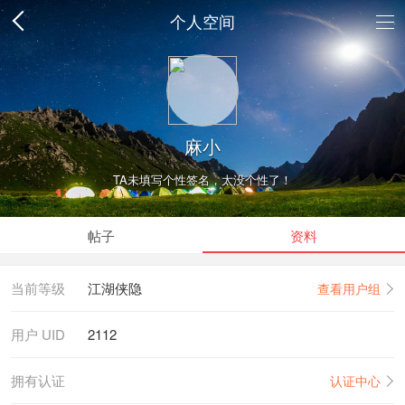
个人空间
麻小
TA未填写个性签名，太没个性了！
帖子
资料
当前等级
江湖侠隐
查看用户组
用户 UID
2112
拥有认证
认证中心