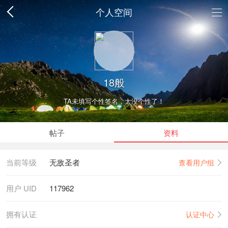
个人空间
18般
TA未填写个性签名，太没个性了！
帖子
资料
当前等级
无敌圣者
查看用户组
用户 UID
117962
拥有认证
认证中心