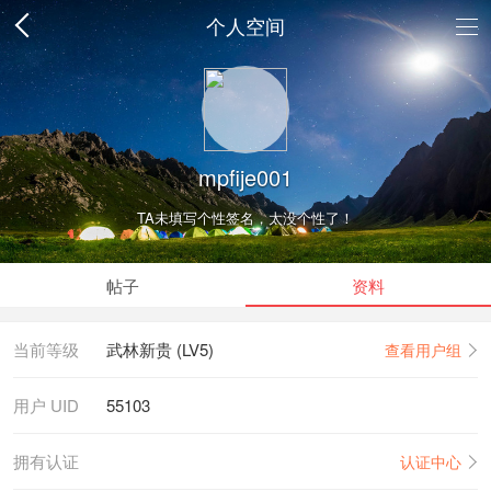
个人空间
mpfije001
TA未填写个性签名，太没个性了！
帖子
资料
当前等级
武林新贵 (LV5)
查看用户组
用户 UID
55103
拥有认证
认证中心