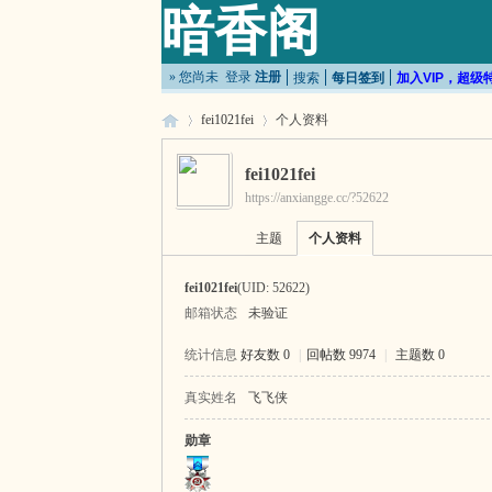
暗香阁
» 您尚未
登录
注册
搜索
每日签到
加入VIP，超级
fei1021fei
个人资料
fei1021fei
https://anxiangge.cc/?52622
暗
›
›
主题
个人资料
fei1021fei
(UID: 52622)
邮箱状态
未验证
统计信息
好友数 0
|
回帖数 9974
|
主题数 0
真实姓名
飞飞侠
香
勋章