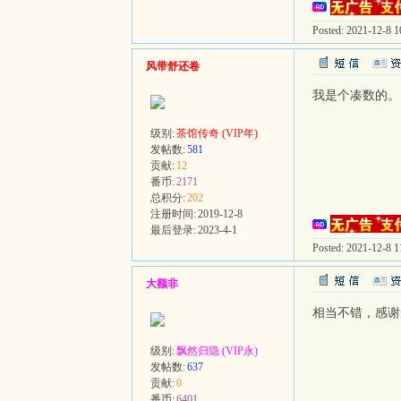
Posted: 2021-12-8 10
风带舒还卷
我是个凑数的。
级别:
茶馆传奇 (VIP年)
发帖数:
581
贡献:
12
番币:
2171
总积分:
202
注册时间:
2019-12-8
最后登录:
2023-4-1
Posted: 2021-12-8 11
大额非
相当不错，感谢
级别:
飘然归隐 (VIP永)
发帖数:
637
贡献:
0
番币:
6401