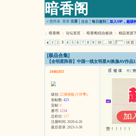
暗香阁
» 您尚未
登录
注册
搜索
每日签到
加入VIP，超级
.:.
暗香阁
论坛首页
暗香阁|综合板块
精品资源下
3
1
2
4
5
6
7
8
9
10
... 18
/ 18 页
[极品合集]
»
›
›
【全明星阵容】中国一线女明星AI换脸AV作品1
24402455
级别:
江湖侠隐 (VIP季)
发帖数:
423
贡献:
0
番币:
1234
总积分:
127
注册时间:
2020-6-26
最后登录:
2023-3-30
赞！！！！！