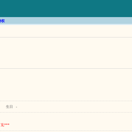
特权
生日
-
***