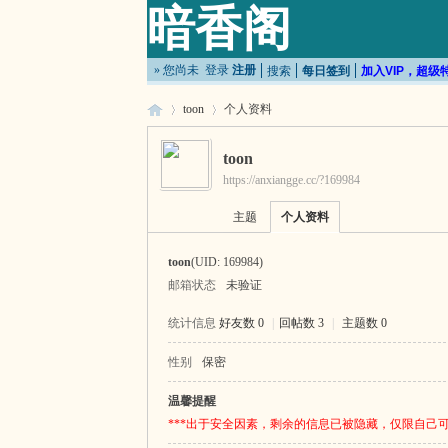
暗香阁
» 您尚未
登录
注册
搜索
每日签到
加入VIP，超级
toon
个人资料
toon
https://anxiangge.cc/?169984
暗
›
›
主题
个人资料
toon
(UID: 169984)
邮箱状态
未验证
统计信息
好友数 0
|
回帖数 3
|
主题数 0
性别
保密
香
温馨提醒
***出于安全因素，剩余的信息已被隐藏，仅限自己可见