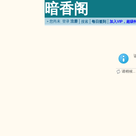
暗香阁
» 您尚未
登录
注册
搜索
每日签到
加入VIP，超级
请稍候...