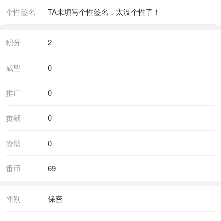
个性签名
TA未填写个性签名，太没个性了！
积分
2
威望
0
推广
0
贡献
0
赞助
0
番币
69
性别
保密