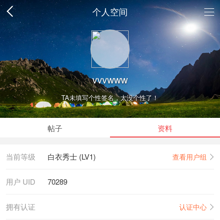
个人空间
vvvwww
TA未填写个性签名，太没个性了！
帖子
资料
当前等级
白衣秀士 (LV1)
查看用户组
用户 UID
70289
拥有认证
认证中心