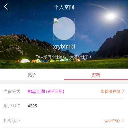
个人空间
xrybfmbl
TA未填写个性签名，太没个性了！
帖子
资料
当前等级
相忘江湖 (VIP三年)
查看用户组
用户 UID
4325
拥有认证
认证中心