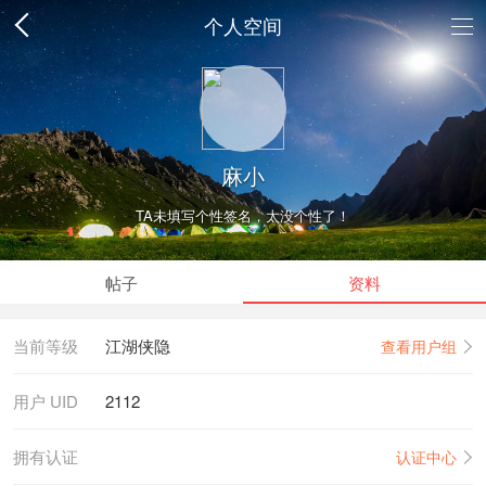
个人空间
麻小
TA未填写个性签名，太没个性了！
帖子
资料
当前等级
江湖侠隐
查看用户组
用户 UID
2112
拥有认证
认证中心