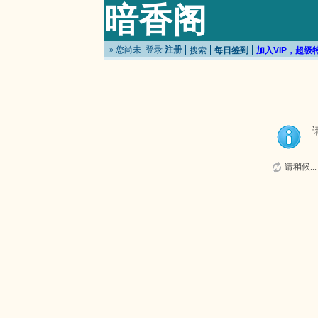
暗香阁
» 您尚未
登录
注册
搜索
每日签到
加入VIP，超级
请稍候...