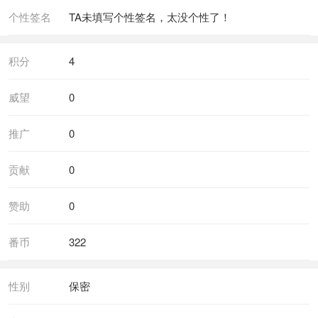
个性签名
TA未填写个性签名，太没个性了！
积分
4
威望
0
推广
0
贡献
0
赞助
0
番币
322
性别
保密