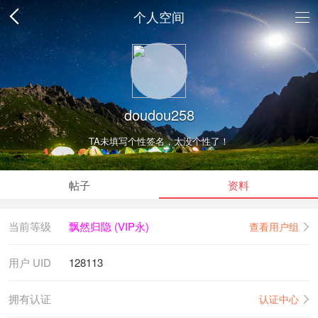
个人空间
doudou258
TA未填写个性签名，太没个性了！
帖子
资料
当前等级
飘然归隐 (VIP永)
查看用户组
用户 UID
128113
拥有认证
认证中心