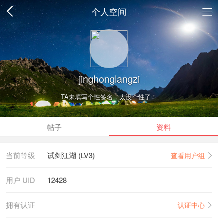
个人空间
jinghonglangzi
TA未填写个性签名，太没个性了！
帖子
资料
当前等级
试剑江湖 (LV3)
查看用户组
用户 UID
12428
拥有认证
认证中心