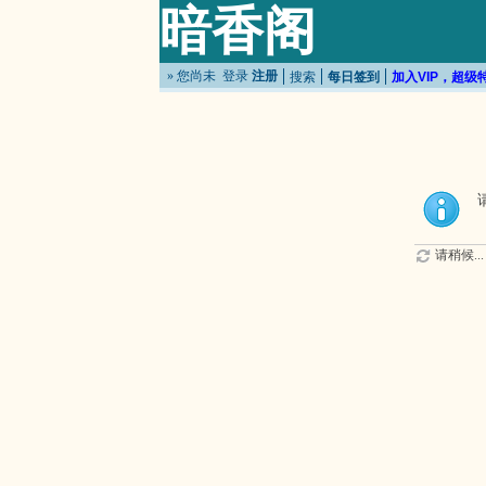
暗香阁
» 您尚未
登录
注册
搜索
每日签到
加入VIP，超级
请稍候...