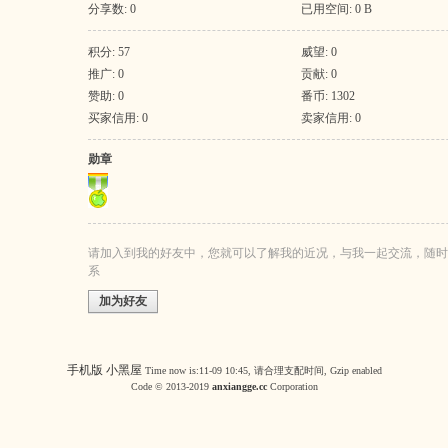
分享数: 0
已用空间: 0 B
积分: 57
威望: 0
推广: 0
贡献: 0
赞助: 0
番币: 1302
买家信用: 0
卖家信用: 0
勋章
请加入到我的好友中，您就可以了解我的近况，与我一起交流，随时
系
加为好友
手机版
小黑屋
Time now is:11-09 10:45, 请合理支配时间, Gzip enabled
Code © 2013-2019
anxiangge.cc
Corporation