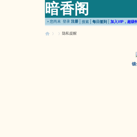
暗香阁
» 您尚未
登录
注册
搜索
每日签到
加入VIP，超级
隐私提醒
暗
›
›
镶
香