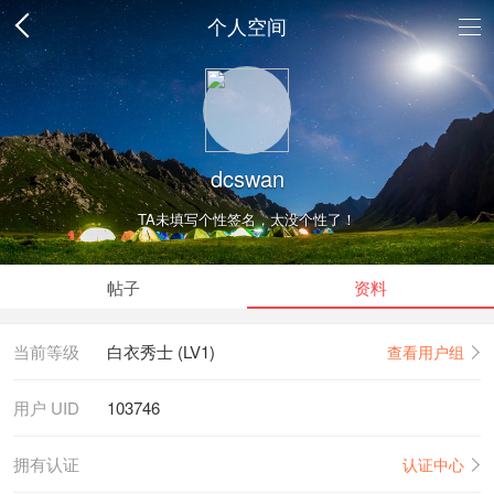
个人空间
dcswan
TA未填写个性签名，太没个性了！
帖子
资料
当前等级
白衣秀士 (LV1)
查看用户组
用户 UID
103746
拥有认证
认证中心