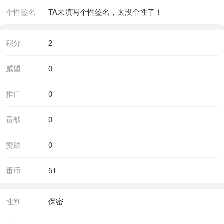
个性签名
TA未填写个性签名，太没个性了！
积分
2
威望
0
推广
0
贡献
0
赞助
0
番币
51
性别
保密