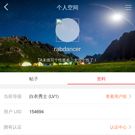
个人空间
rabdancer
TA未填写个性签名，太没个性了！
帖子
资料
当前等级
白衣秀士 (LV1)
查看用户组
用户 UID
154694
拥有认证
认证中心