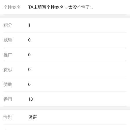
个性签名
TA未填写个性签名，太没个性了！
积分
1
威望
0
推广
0
贡献
0
赞助
0
番币
18
性别
保密